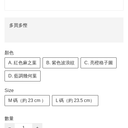
多買多慳
顏色
A. 紅色麻之葉
B. 紫色波浪紋
C. 亮橙格子圖
D. 藍調幾何葉
Size
M 碼（約 23 cm ）
L 碼（約 23.5 cm）
數量
−
+