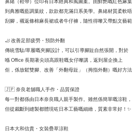
鼻緒（鞋帶）位印有日本經典和風圖案。由鮮艷嘅紅色麻葉
到典雅嘅藍調葉紋，款款都充滿日系美學。鼻緒材質柔軟唔
刮腳，襯返條棉麻長裙或者牛仔褲，隨性得嚟又帶點文藝範

🦶 改善足部疲勞・預防外翻

傳統雪駄/草履嘅夾腳設計，可以引導腳趾自然張開，對於
喺 Office 長期著尖頭高跟鞋嘅女仔嚟講，返到屋企換上
佢，係放鬆雙腳、改善「外翻母趾」（拇指外翻）嘅好方法

🇯🇵 奈良老舖職人手作・品質保證

每一對都係由日本奈良職人親手製作。雖然係簡單嘅涼鞋，
但從裁斷到縫製都體現咗日本工藝嘅細緻，質素非常好！✨

日本大和信貴・女裝疊草涼鞋
