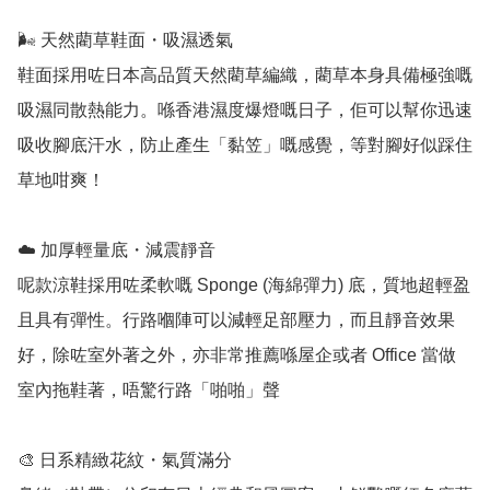
🌬️ 天然藺草鞋面・吸濕透氣

鞋面採用咗日本高品質天然藺草編織，藺草本身具備極強嘅
吸濕同散熱能力。喺香港濕度爆燈嘅日子，佢可以幫你迅速
吸收腳底汗水，防止產生「黏笠」嘅感覺，等對腳好似踩住
草地咁爽！

☁️ 加厚輕量底・減震靜音

呢款涼鞋採用咗柔軟嘅 Sponge (海綿彈力) 底，質地超輕盈
且具有彈性。行路嗰陣可以減輕足部壓力，而且靜音效果
好，除咗室外著之外，亦非常推薦喺屋企或者 Office 當做
室內拖鞋著，唔驚行路「啪啪」聲

🎨 日系精緻花紋・氣質滿分
