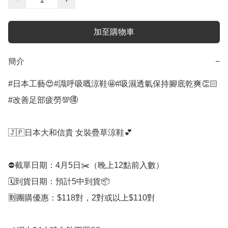
加至購物車
簡介
−
#日本工藝😍#識呼吸嘅涼鞋🤩#吸濕透氣保持腳底乾爽👏🏻 
#改善足部疲勞💯🉐

🇯🇵日本大和信貴 女裝疊草涼鞋💕

⛔️截單日期：4月5日✂️（晚上12點前入數）

🗓️到貨日期：預計5中到貨📦

🈹團購優惠：$118對，2對或以上$110對
