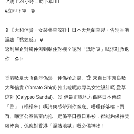
📍網上24小時自助下單👍🏻

#立即下單：🌐

🏮【大和信貴・女裝疊草涼鞋】日本天然藺草製・告別香港
濕熱「黏笠感」 🏮

返到屋企對腳仲濕到黏住對襪？呢對「識呼吸」嘅涼鞋救返
你！🍮✨

香港嘅夏天唔係淨係熱，仲係極之濕。🏆 來自日本奈良嘅 
大和信貴 (Yamato Shigi) 推出咗呢款專為女性設計嘅 疊草
涼鞋 (Calypso Sandal)。😋 佢最正嘅地方係將日本傳統
「疊」（榻榻米）嘅清爽感帶到你腳底。唔理係落樓下買
嘢、喺辦公室當室內拖，定係平日襯日系衫，都能夠保持雙
腳乾爽，係應對香港「濕熱地獄」嘅必備神物！
