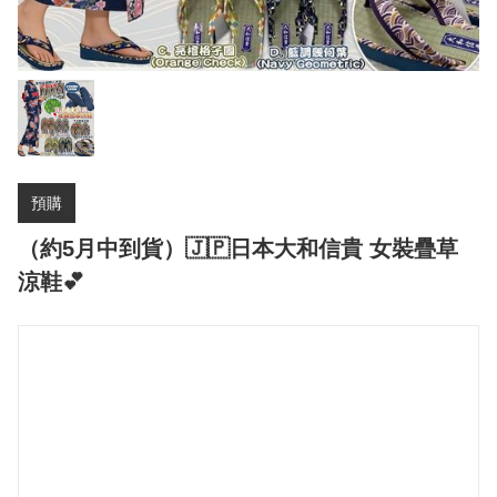
預購
（約5月中到貨）🇯🇵日本大和信貴 女裝疊草
涼鞋💕