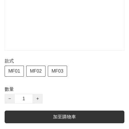
款式
MF01
MF02
MF03
數量
−
+
加至購物車