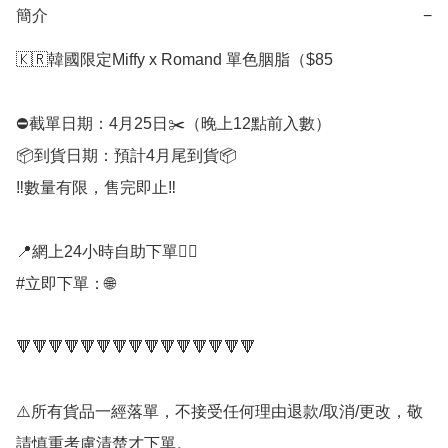
簡介
−
🇰🇷韓國限定Miffy x Romand 單色胭脂（$85

⛔️截單日期：4月25日✂️（晚上12點前入數）

📦到貨日期：預計4月尾到貨📦

‼️數量有限，售完即止‼️

📍網上24小時自助下單👍🏻

#立即下單：🌐

🔻🔻🔻🔻🔻🔻🔻🔻🔻🔻🔻🔻🔻🔻🔻

⚠️所有貨品一經落單，不接受任何理由退款/取消/更改，敬
請慎重考慮清楚才下單。
