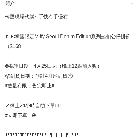
簡介
−
韓國現場代購~ 手快有手慢冇

🇰🇷韓國限定Miffy Seoul Denim Edition系列匙扣公仔掛飾
（$168

⛔️截單日期：4月25日✂️（晚上12點前入數）

📦到貨日期：預計4月尾到貨📦

‼️數量有限，售完即止‼️

📍網上24小時自助下單👍🏻

#立即下單：🌐

🔻🔻🔻🔻🔻🔻🔻🔻🔻🔻🔻🔻🔻🔻🔻
