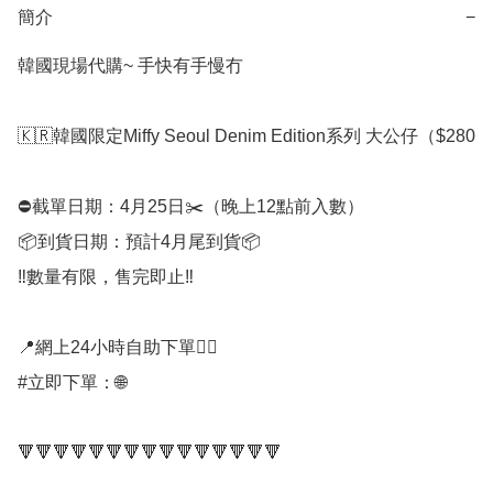
簡介
−
韓國現場代購~ 手快有手慢冇

🇰🇷韓國限定Miffy Seoul Denim Edition系列 大公仔（$280

⛔️截單日期：4月25日✂️（晚上12點前入數）

📦到貨日期：預計4月尾到貨📦

‼️數量有限，售完即止‼️

📍網上24小時自助下單👍🏻

#立即下單：🌐

🔻🔻🔻🔻🔻🔻🔻🔻🔻🔻🔻🔻🔻🔻🔻
