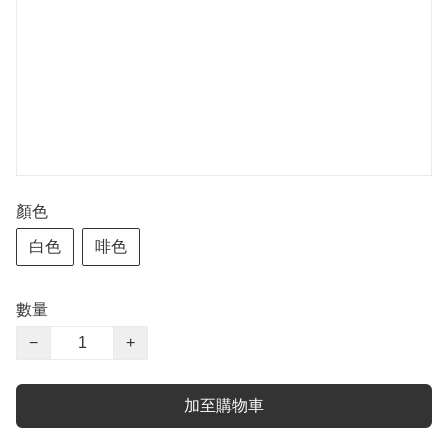
顏色
白色
啡色
數量
−
+
加至購物車