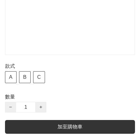
款式
A
B
C
數量
−
+
加至購物車