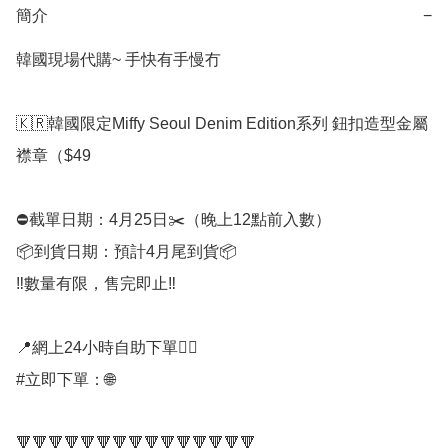
簡介
−
韓國現場代購~ 手快有手慢冇

🇰🇷韓國限定Miffy Seoul Denim Edition系列 鈕扣造型金屬
襟章（$49

⛔️截單日期：4月25日✂️（晚上12點前入數）

📦到貨日期：預計4月尾到貨📦

‼️數量有限，售完即止‼️

📍網上24小時自助下單👍🏻

#立即下單：🌐

🔻🔻🔻🔻🔻🔻🔻🔻🔻🔻🔻🔻🔻🔻🔻
