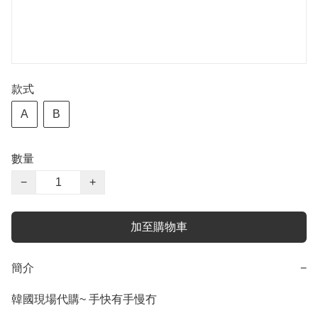
款式
A
B
數量
−
+
加至購物車
簡介
−
韓國現場代購~ 手快有手慢冇
