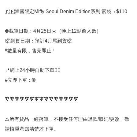
🇰🇷韓國限定Miffy Seoul Denim Edition系列 索袋（$110

⛔️截單日期：4月25日✂️（晚上12點前入數）

📦到貨日期：預計4月尾到貨📦

‼️數量有限，售完即止‼️

📍網上24小時自助下單👍🏻

#立即下單：🌐

🔻🔻🔻🔻🔻🔻🔻🔻🔻🔻🔻🔻🔻🔻🔻

⚠️所有貨品一經落單，不接受任何理由退款/取消/更改，敬
請慎重考慮清楚才下單。
