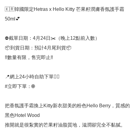
🇰🇷韓國限定Hetras x Hello Kitty 芒果籽潤膚香氛護手霜 
50ml💕

⛔️截單日期：4月24日✂️（晚上12點前入數）

📦到貨日期：預計4月尾到貨📦

‼️數量有限，售完即止‼️

📍網上24小時自助下單👍🏻

#立即下單：🌐

把香氛護手霜換上Kitty新衣甜美的粉色Hello Berry，質感的
黑色Hotel Wood

推開就是很紮實的芒果籽油脂質地，滋潤卻完全不黏膩。
