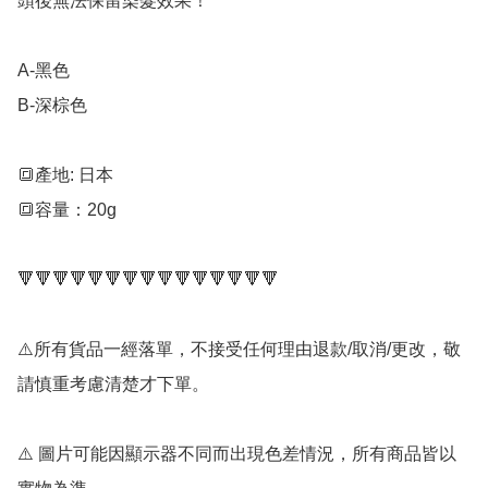
頭後無法保留染髮效果！

A-黑色

B-深棕色

🔳產地: 日本

🔳容量：20g

🔻🔻🔻🔻🔻🔻🔻🔻🔻🔻🔻🔻🔻🔻🔻

⚠️所有貨品一經落單，不接受任何理由退款/取消/更改，敬
請慎重考慮清楚才下單。

⚠️ 圖片可能因顯示器不同而出現色差情況，所有商品皆以