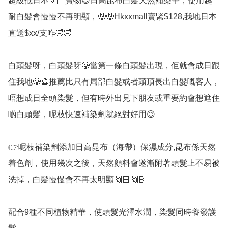
超級抵日本🇯🇵寶物😇日高昆布白髮天然補染筆，使用越
耐白髮會慢慢不再明顯，🤑🤑Hkxxmall賣緊$128,我地日本
直送$xx/支咋🤣🤣

白頭髮呀，白頭髮呀🥲當第一條白頭髮出現，佢就會成日跟
住我地🥲🔮推薦比只有局部白髮或者頭頂長出白髮嘅客人，
唔想成日全頭染髮，但有時外出見下朋友或重要約會想遮住
啲白頭髮，呢枝快速補染劑就絕對好用😉

👉呢枝補染劑添加日高昆布（海帶）保濕成分,昆布係天然
着色劑，使用幾次之後，天然顏料會遂漸附著頭髮上不易被
洗掉，白髮慢慢會不再太明顯🙌🏻🙌🏻

配合9種不同植物精華，使頭髮光澤水潤，染髮同時養發護