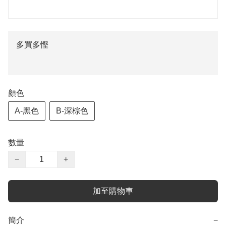
多買多慳
顏色
A-黑色
B-深棕色
數量
−
+
加至購物車
簡介
−