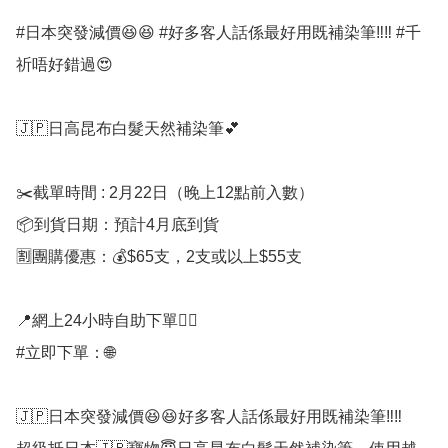
#日本突發減價😆😆 #好多客人話係最好用既補染筆‼️‼️ #千
祈唔好錯過😍

🇯🇵日高昆布白髮天然補染筆💕

✂️截單時間 : 2月22日（晚上12點前入數）

📦到貨日期：預計4月底到貨

🈹團購優惠：💰$65支，2支或以上$55支 

📍網上24小時自助下單👍🏻

#立即下單：🌐

🇯🇵日本突發減價😆😆好多客人話係最好用既補染筆‼️‼️
