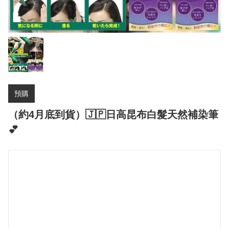
預購
（約4月底到貨）🇯🇵日高昆布白髮天然補染筆
💕