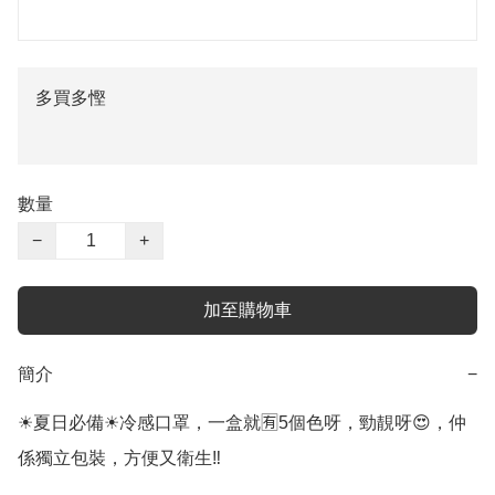
多買多慳
數量
−
+
加至購物車
簡介
−
☀夏日必備☀冷感口罩，一盒就🈶5個色呀，勁靚呀😍，仲
係獨立包裝，方便又衛生‼️
