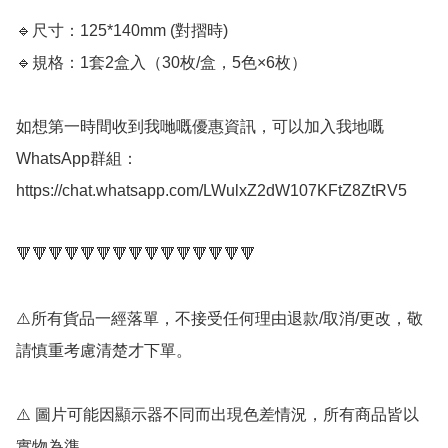
🔹尺寸：125*140mm (對摺時)

🔹規格：1套2盒入（30枚/盒，5色×6枚）

如想第一時間收到我哋嘅優惠資訊，可以加入我地嘅
WhatsApp群組： 
https://chat.whatsapp.com/LWulxZ2dW107KFtZ8ZtRV5

🔻🔻🔻🔻🔻🔻🔻🔻🔻🔻🔻🔻🔻🔻🔻

⚠️所有貨品一經落單，不接受任何理由退款/取消/更改，敬
請慎重考慮清楚才下單。

⚠️ 圖片可能因顯示器不同而出現色差情況，所有商品皆以
實物為準。
