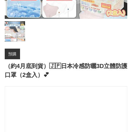
預購
（約4月底到貨）🇯🇵日本冷感防曬3D立體防護
口罩（2盒入）💕