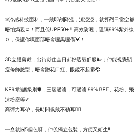
❄冷感科技面料，一戴即刻降溫，涼浸浸，就算烈日當空都
唔怕焗親☺！而且係UPF50+ ‼️ 高效防曬，阻隔99%紫外線
🔅，保護你嘅面部唔會曬黑曬傷💓！

3D立體剪裁，出街戴住全日都好透氣舒服🌬；仲能視覺顯
瘦修飾臉型，唔會蹭花口紅、眼鏡不起霧🤓

KF94防護級別🛡，三層過濾，可過濾 99% BFE、花粉、飛
沫粉塵等✔

高彈力耳帶，長時間佩戴不勒耳👂🏻

一盒就🈶5個色呀，仲係獨立包裝，方便又衛生‼️
