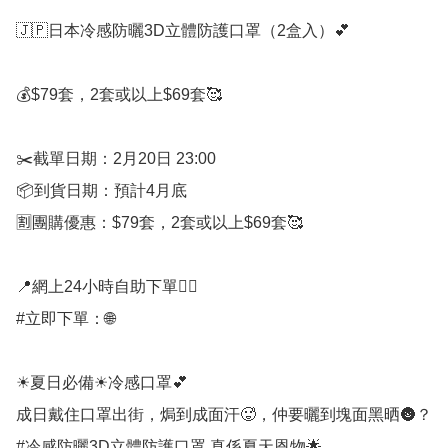
🇯🇵日本冷感防曬3D立體防護口罩（2盒入）💕

💰$79套，2套或以上$69套🥰

✂️截單日期：2月20日 23:00

📦到貨日期：預計4月底

🈹團購優惠：$79套，2套或以上$69套🥰 

📍網上24小時自助下單👍🏻

#立即下單：🌐

☀夏日必備☀冷感口罩💕

成日戴住口罩出街，焗到成面汗🥵，仲要曬到塊面黑晒🌚？
#冷感防曬3D立體防護口罩 真係夏天恩物🌟
