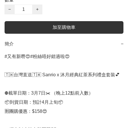
−
+
加至購物車
簡介
−
#又有新嘢😍#粉絲唔好錯過啦😍

🇹🇼台灣直送🇹🇼 Sanrio x 沐月經典紅茶系列禮盒套裝💕

⛔️截單日期：3月7日✂️ （晚上12點前入數）

📦到貨日期：預計4月上旬📦

🈹團購優惠：$158😍
