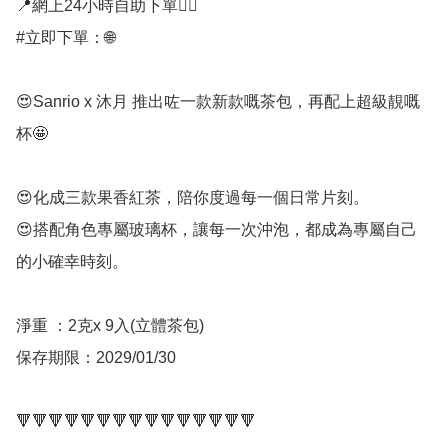
📍網上24小時自助下單👍🏻

#立即下單：🌐

😍Sanrio x 沐月 推出咗一款新款嘅茶包，再配上超級靚嘅
杯🤩

😍化成三款果香紅茶，陪你度過每一個日常片刻。

😍搭配角色專屬玻璃杯，讓每一次沖泡，都成為專屬自己
的小確幸時刻。

淨重 ：2克x 9入(立體茶包)

保存期限：2029/01/30

🔻🔻🔻🔻🔻🔻🔻🔻🔻🔻🔻🔻🔻🔻🔻
