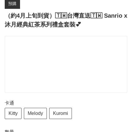
預購
（約4月上旬到貨）🇹🇼台灣直送🇹🇼 Sanrio x
沐月經典紅茶系列禮盒套裝💕
卡通
Kitty
Melody
Kuromi
數量