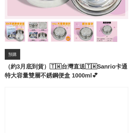
預購
（約3月底到貨）🇹🇼台灣直送🇹🇼Sanrio卡通
特大容量雙層不銹鋼便盒 1000ml💕