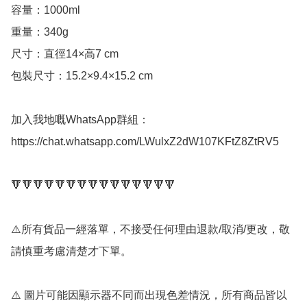
容量：1000ml

重量：340g

尺寸：直徑14×高7 cm

包裝尺寸：15.2×9.4×15.2 cm

加入我地嘅WhatsApp群組： 
https://chat.whatsapp.com/LWulxZ2dW107KFtZ8ZtRV5

🔻🔻🔻🔻🔻🔻🔻🔻🔻🔻🔻🔻🔻🔻🔻

⚠️所有貨品一經落單，不接受任何理由退款/取消/更改，敬
請慎重考慮清楚才下單。

⚠️ 圖片可能因顯示器不同而出現色差情況，所有商品皆以