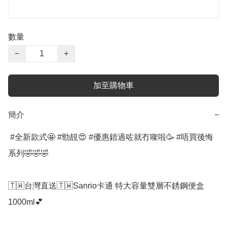
數量
−
+
加至購物車
簡介
−
 #全新款式🤩 #勁靚😍 #優惠錯過咗就冇㗎啦🥳 #唔買後悔
系列🤣🤣🤣 

🇹🇼台灣直送🇹🇼Sanrio卡通 特大容量雙層不銹鋼便盒 
1000ml💕
