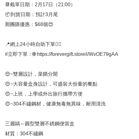
📆截單日期：2月17日（21:00）

📦到貨日期：預計3月尾

🈹團購優惠：$68個😍

📍網上24小時自助下單👍🏻

#立即下單：🌐 https://forevergift.store/i/WvOE79gAA

😍~雙層設計，菜餚分開

😍~大容量盒身設計，可盛裝大份量的餐點

😍~上班，上學或外出旅行攜帶方便

😍~304不鏽鋼材，健康無毒無異味，耐用清洗

三麗鷗～圓型雙層不銹鋼便當盒

材質：304不鏽鋼
