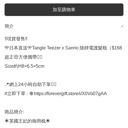
加至購物車
簡介
−
‼️現貨發售‼️

🎌日本直送🎌Tangle Teezer x Sanrio 除靜電護髮梳（$168

超正😍方便攜帶👍🏻

Size約H8×6.5×5cm

📍網上24小時自助下單👍🏻

#立即下單：🌐 https://forevergift.store/i/X0Vo07gAA

商品簡介: 

🌟英國王妃的御用梳🌟
