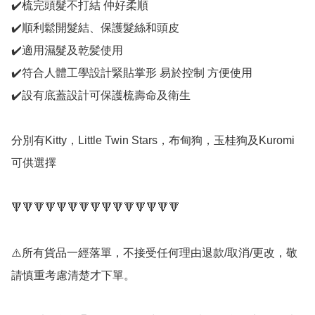
✔️梳完頭髮不打結 仲好柔順

✔️順利鬆開髮結、保護髮絲和頭皮

✔️適用濕髮及乾髪使用

✔️符合人體工學設計緊貼掌形 易於控制 方便使用

✔️設有底蓋設計可保護梳壽命及衛生

分別有Kitty，Little Twin Stars，布甸狗，玉桂狗及Kuromi
可供選擇

🔻🔻🔻🔻🔻🔻🔻🔻🔻🔻🔻🔻🔻🔻🔻

⚠️所有貨品一經落單，不接受任何理由退款/取消/更改，敬
請慎重考慮清楚才下單。
