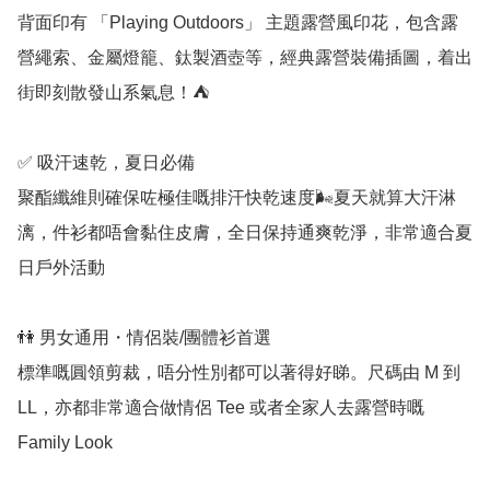
背面印有 「Playing Outdoors」 主題露營風印花，包含露
營繩索、金屬燈籠、鈦製酒壺等，經典露營裝備插圖，着出
街即刻散發山系氣息！⛺

✅ 吸汗速乾，夏日必備

聚酯纖維則確保咗極佳嘅排汗快乾速度🌬️夏天就算大汗淋
漓，件衫都唔會黏住皮膚，全日保持通爽乾淨，非常適合夏
日戶外活動

👫 男女通用・情侶裝/團體衫首選

標準嘅圓領剪裁，唔分性別都可以著得好睇。尺碼由 M 到 
LL，亦都非常適合做情侶 Tee 或者全家人去露營時嘅 
Family Look
