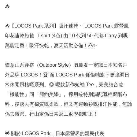
⛺

⛺【LOGOS Park 系列】吸汗速乾・ LOGOS Park 露營風
印花速乾短袖  T-shirt (4色) 由 10 代到 50 代都 Carry 到嘅
萬能定番！吸汗快乾，夏天活動必備！🍮✨

鐘意山系穿搭（Outdoor Style）嘅朋友一定識日本知名戶
外品牌 LOGOS！🏆 而 LOGOS Park 係佢哋旗下更強調日
常休閒風格嘅系列。😋 呢款新作短袖 Tee，完美結合咗
「機能性」同「簡約美學」。採用咗特別調配嘅棉聚酯布
料，摸落去有棉質嘅柔軟，但又有運動衫嘅排汗性能，無論
係去露營、行山定係日常返工返學都咁正！

🌟 關於 LOGOS Park：日本露營界的親民代表
