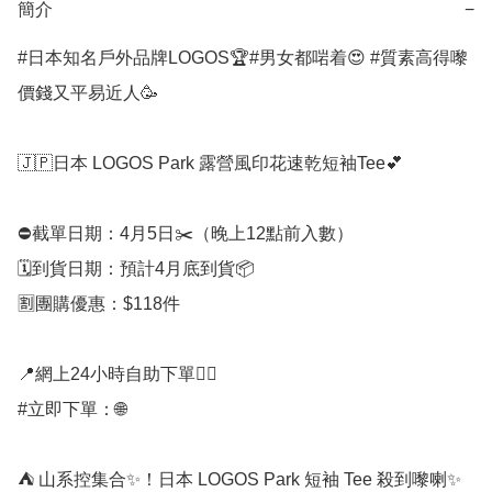
簡介
−
#日本知名戶外品牌LOGOS🏆#男女都啱着😍 #質素高得嚟
價錢又平易近人🥳

🇯🇵日本 LOGOS Park 露營風印花速乾短袖Tee💕

⛔️截單日期：4月5日✂️（晚上12點前入數）

🗓️到貨日期：預計4月底到貨📦

🈹團購優惠：$118件

📍網上24小時自助下單👍🏻

#立即下單：🌐

⛺ 山系控集合✨！日本 LOGOS Park 短袖 Tee 殺到嚟喇✨