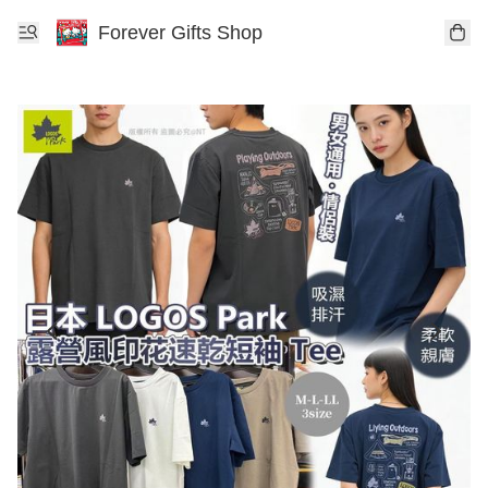
Forever Gifts Shop