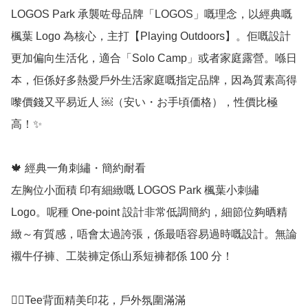
LOGOS Park 承襲咗母品牌「LOGOS」嘅理念，以經典嘅
楓葉 Logo 為核心，主打【Playing Outdoors】。佢嘅設計
更加偏向生活化，適合「Solo Camp」或者家庭露營。喺日
本，佢係好多熱愛戶外生活家庭嘅指定品牌，因為質素高得
嚟價錢又平易近人 ￼（安い・お手頃価格），性價比極
高！✨

🍁 經典一角刺繡・簡約耐看

左胸位小面積 印有細緻嘅 LOGOS Park 楓葉小刺繡 
Logo。呢種 One-point 設計非常低調簡約，細節位夠晒精
緻～有質感，唔會太過誇張，係最唔容易過時嘅設計。無論
襯牛仔褲、工裝褲定係山系短褲都係 100 分！

💁‍♀️Tee背面精美印花，戶外氛圍滿滿
