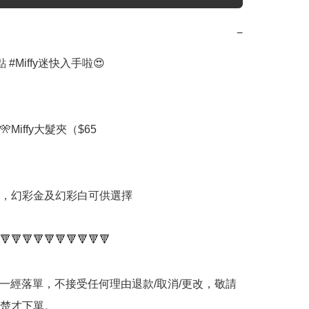
−
#Miffy迷快入手啦😍

Miffy大髮夾（$65

，幻彩金及幻彩白可供選擇

🔻🔻🔻🔻🔻🔻🔻🔻🔻🔻

品一經落單，不接受任何理由退款/取消/更改，敬請
楚才下單。
