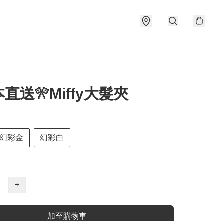
本直送🎌Miffy大髮夾
幻彩金
幻彩白
+
加至購物車