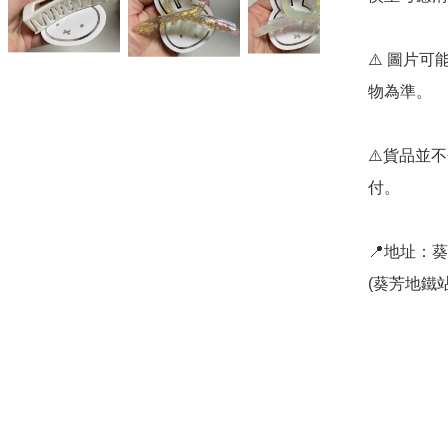
⚠️ 圖片
物為準。

⚠️貨品並
付。

📍地址：
(葵芳地鐵