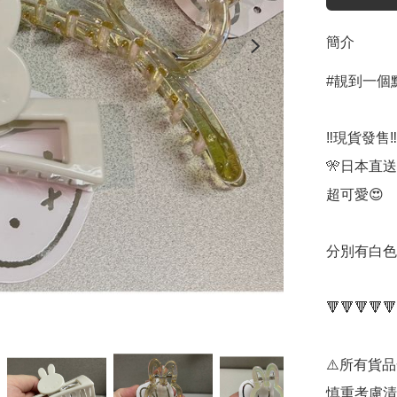
簡介
#靚到一個點 
‼️現貨發售‼️

️🎌日本直送
超可愛😍

分別有白色
🔻🔻🔻🔻🔻
⚠️所有貨
慎重考慮清