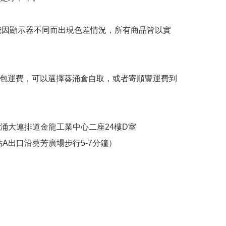
可能因顯示器不同而出現色差情況，所有商品皆以實
不包運費，可以選擇葵涌倉自取，或者寄順豐運費到
葵涌大連排道金龍工業中心二座24樓D室

站A出口沿葵芳廣場步行5-7分鐘）