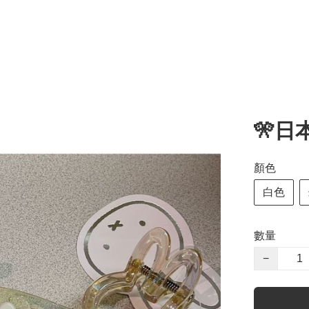
️🎌日
顏色
白色
數量
−