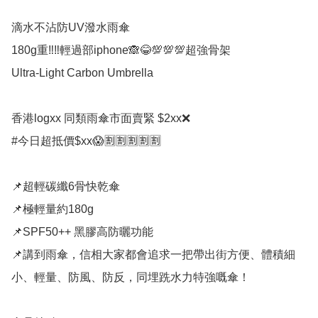
滴水不沾防UV潑水雨傘

180g重‼️‼️輕過部iphone🙈😂💯💯💯超強骨架

Ultra-Light Carbon Umbrella 

香港logxx 同類雨傘市面賣緊 $2xx❌ 

#今日超抵價$xx😱🈹🈹🈹🈹🈹

📌超輕碳纖6骨快乾傘

📌極輕量約180g

📌SPF50++ 黑膠高防曬功能

📌講到雨傘，信相大家都會追求一把帶出街方便、體積細
小、輕量、防風、防反，同埋跣水力特強嘅傘！
