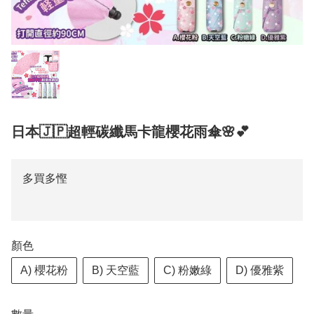
日本🇯🇵超輕碳纖馬卡龍櫻花雨傘🌸💕
多買多慳
顏色
A) 櫻花粉
B) 天空藍
C) 粉嫩綠
D) 優雅紫