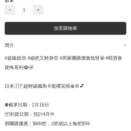
數量
−
+
加至購物車
簡介
−
#超級靚😍 #細把又輕身😍 #而家團購價激抵呀🤩 #唔買會
後悔系列😂🤣

日本🇯🇵超輕碳纖馬卡龍櫻花雨傘🌸💕

⛔️截單日期：2月16日

📦到貨日期：預計4月中

🈹團購優惠：$69/把，2把或以上每把$59
