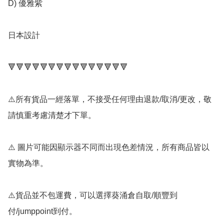
D) 優雅紫

日本設計

🔻🔻🔻🔻🔻🔻🔻🔻🔻🔻🔻🔻🔻🔻🔻

⚠️所有貨品一經落單，不接受任何理由退款/取消/更改，敬
請慎重考慮清楚才下單。

⚠️ 圖片可能因顯示器不同而出現色差情況，所有商品皆以
實物為準。

⚠️貨品並不包運費，可以選擇葵涌倉自取/順豐到
付/jumppoint到付。
