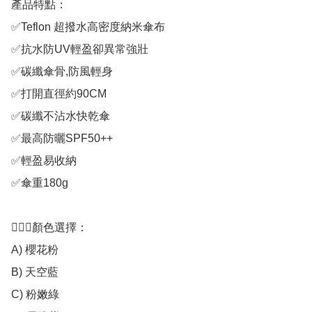
產品特點：

✅Teflon 超撥水高密度納米傘布 

✅抗水防UV輕盈卻異常強壯

✅碳纖傘骨,防風輕身

✅打開直徑約90CM

✅碳纖不沾水快乾傘 

✅最高防曬SPF50++

✅輕盈易收納

✅傘重180g 

💁🏻‍♀️顏色選擇：

A) 櫻花粉

B) 天空藍

C) 粉嫩綠
