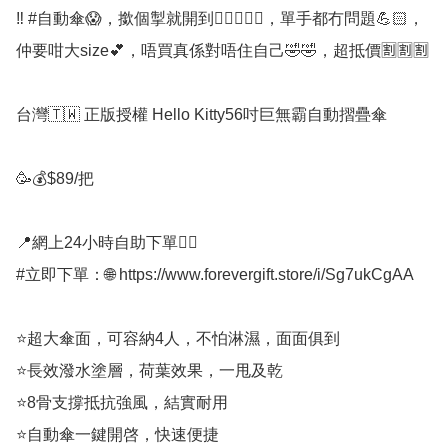
‼️ #自動傘😱，撳個掣就開到👍🏻👍🏻💯，單手都冇問題💪🏻，
仲要咁大size💕，唔買真係對唔住自己🤣🤣，超抵價🈹🈹🈹

台灣🇹🇼 正版授權 Hello Kitty56吋巨無霸自動摺疊傘

🥳💰$89/把

📍網上24小時自助下單👍🏻

#立即下單：🌐 https://www.forevergift.store/i/Sg7ukCgAA

⭐️超大傘面，可容納4人，不怕淋濕，面面俱到

⭐️長效潑水塗層，荷葉效果，一甩及乾

⭐️8骨支撐抵抗強風，結實耐用

⭐️自動傘一鍵開啓，快速便捷
