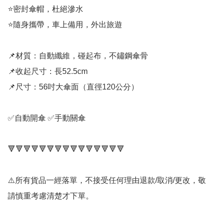
⭐️密封傘帽，杜絕滲水

⭐️隨身攜帶，車上備用，外出旅遊

📌材質：自動纖維，碰起布，不鏽鋼傘骨

📌收起尺寸：長52.5cm

📌尺寸：56吋大傘面（直徑120公分）

✅自動開傘 ✅手動關傘

🔻🔻🔻🔻🔻🔻🔻🔻🔻🔻🔻🔻🔻🔻🔻

⚠️所有貨品一經落單，不接受任何理由退款/取消/更改，敬
請慎重考慮清楚才下單。
