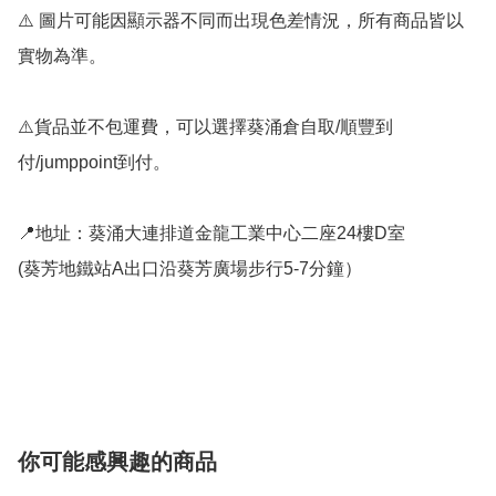
⚠️ 圖片可能因顯示器不同而出現色差情況，所有商品皆以
實物為準。

⚠️貨品並不包運費，可以選擇葵涌倉自取/順豐到
付/jumppoint到付。

📍地址：葵涌大連排道金龍工業中心二座24樓D室

(葵芳地鐵站A出口沿葵芳廣場步行5-7分鐘）

你可能感興趣的商品