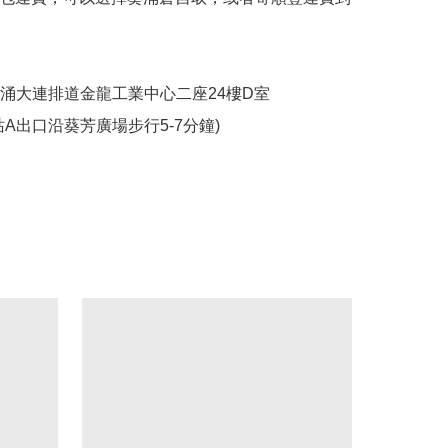
葵涌大連排道金龍工業中心二座24樓D室

站A出口沿葵芳廣場步行5-7分鐘)