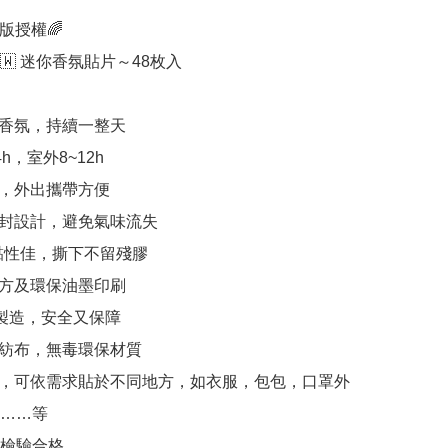
正版授權🌈

🇼 迷你香氛貼片～48枚入

檬香氛，持續一整天

4h，室外8~12h

裝，外出攜帶方便

密封設計，避免氣味流失

膠黏性佳，撕下不留殘膠

配方及環保油墨印刷

灣製造，安全又保障

無紡布，無毒環保材質

紙，可依需求貼於不同地方，如衣服，包包，口罩外
……等

S檢驗合格
