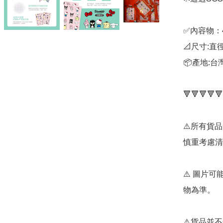
✅內容物：
📐尺寸:直徑
📦產地:台灣
🔻🔻🔻🔻🔻
⚠️所有貨
慎重考慮清
⚠️ 圖片
物為準。

⚠️貨品並