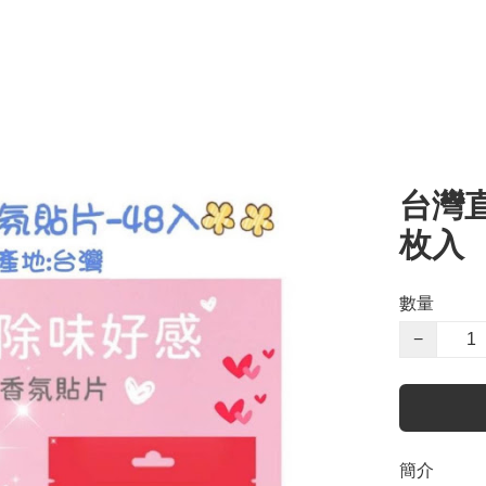
台灣直
枚入
數量
−
簡介