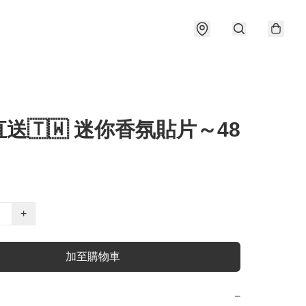
送🇹🇼 迷你香氛貼片～48
+
加至購物車
−