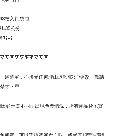
48枚入鋁袋包

1.35公分

🇼

🔻🔻🔻🔻🔻🔻🔻🔻🔻🔻

品一經落單，不接受任何理由退款/取消/更改，敬請
楚才下單。

可能因顯示器不同而出現色差情況，所有商品皆以實
不包運費，可以選擇葵涌倉自取，或者寄順豐運費到