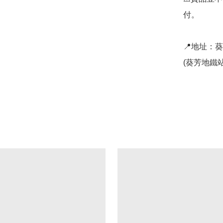
付。

📍地址：
(葵芳地鐵