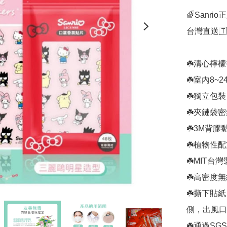
🌈Sanrio
台灣直送🇹
☘️清心檸
☘️室內8~2
☘️獨立包
☘️夾鏈袋
☘️3M背
☘️植物性
☘️MIT台
☘️高密度
☘️撕下貼
側，出風口
☘️通過SG