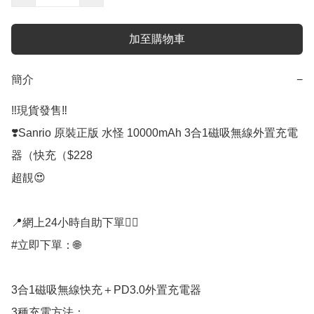
加至購物車
簡介
−
‼️現貨發售‼️

❣️Sanrio 原裝正版 水怪 10000mAh 3合1磁吸無線外置充電
器（快充（$228

超靚😍

📍網上24小時自助下單👍🏻

#立即下單：🌐

3合1磁吸無線快充＋PD3.0外置充電器

3種充電方法：
