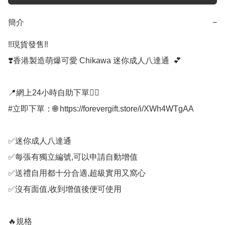
簡介
−
‼️現貨發售‼️

❣️香港製造萌爆可愛 Chikawa 迷你成人八達通  💕

📍網上24小時自助下單👍🏻

#立即下單：🌐 https://forevergift.store/i/XWh4WTgAA

✅迷你成人八達通

✅每張有獨立編號,可以申請自動增值

✅送禮自用都十分合適,超級實用又窩心

✅沒有面值,收到增值後便可使用

🔥規格
