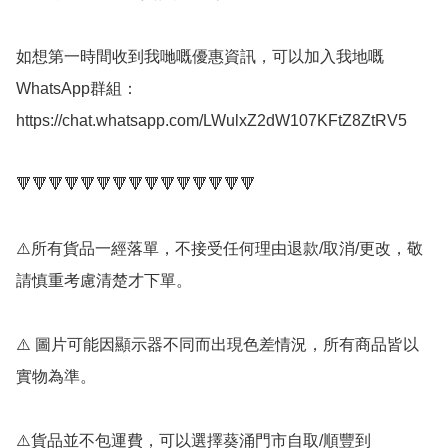
如想第一時間收到我哋嘅優惠資訊，可以加入我地嘅
WhatsApp群組： 
https://chat.whatsapp.com/LWulxZ2dW107KFtZ8ZtRV5

🔻🔻🔻🔻🔻🔻🔻🔻🔻🔻🔻🔻🔻🔻🔻

⚠️所有貨品一經落單，不接受任何理由退款/取消/更改，敬
請慎重考慮清楚才下單。

⚠️ 圖片可能因顯示器不同而出現色差情況，所有商品皆以
實物為準。

⚠️貨品並不包運費，可以選擇葵涌門市自取/順豐到