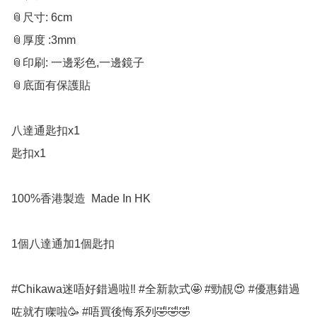
📎尺寸: 6cm

📎厚度 :3mm

📎印刷: 一邊彩色,一邊鏡子

📎底面有保護貼

八達通匙扣x1 

匙扣x1

100%香港製造  Made In HK

1個八達通加1個匙扣

#Chikawa迷唔好錯過啦‼️ #全新款式🤩 #勁靚😍 #優惠錯過
咗就冇㗎啦🥳 #唔買後悔系列🤣🤣🤣 
