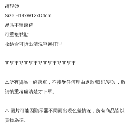
超靚😍

Size H14xW12xD4cm

易貼不留痕跡

可重複黏貼

收納盒可拆出清洗容易打理

🔻🔻🔻🔻🔻🔻🔻🔻🔻🔻🔻🔻🔻🔻🔻

⚠️所有貨品一經落單，不接受任何理由退款/取消/更改，敬
請慎重考慮清楚才下單。

⚠️ 圖片可能因顯示器不同而出現色差情況，所有商品皆以
實物為準。
