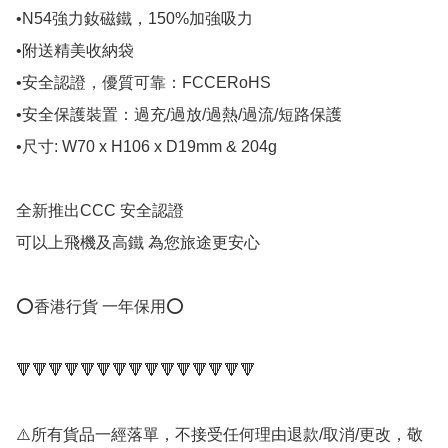
•N54強力釹磁鐵，150%加強吸力

•附送精美收納袋

•安全認證，優質可靠：FCCERoHS

•安全保護裝置：過充/過放/過熱/過流/短路保護

•尺寸: W70 x H106 x D19mm & 204g

全新推出CCC 安全認證

可以上飛機及高鐵 為您旅途更安心

⭕️香港行貨 一年保用⭕️

🔻🔻🔻🔻🔻🔻🔻🔻🔻🔻🔻🔻🔻🔻🔻

⚠️所有貨品一經落單，不接受任何理由退款/取消/更改，敬