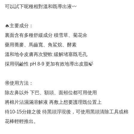
可以試下呢種相對溫和既導出液〰️

🔥主要成分：

裏面含有多種舒緩成分 積雪草、菊花🌼

藥用蕎麥、馬齒寬、角鯊烷、酵素

溫和地令皮膚再次變軟 緩解堵塞既毛孔

採用弱鹼性 pH 8-9 更加有效地導出皮脂🍃

🉐使用方法：

除左鼻以外 下巴、額頭、面頰位都可用使用

將棉片沾濕滿溶解液 再敷上想要護理既位置上

待10-15分鐘之後 待黑頭浮現後，可使用黑頭清除工具或棉
花棒輕輕推出。
