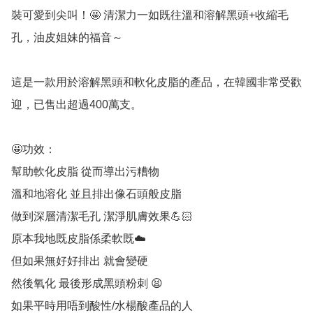
裝可愛到尖叫！🤩 清潔力一如既往溫和溶解黑頭+收縮毛
孔，油皮姐妹的福音～

這是一款用於溶解黑頭和軟化皮脂的產品，在韓國非常受歡
迎，已售出超過400萬支。 

🤩功效：

幫助軟化皮脂 從而導出污糟物

溫和地溶化 並且排出像石頭般皮脂

做到深層清潔毛孔 潔淨肌膚效果💪🏻

原本我地既皮脂係柔軟既☁️

但如果無好好排出 就會變硬

然後氧化 最後形成黑頭粉刺 😫

如果平時用唔到酸性/水楊酸產品的人
