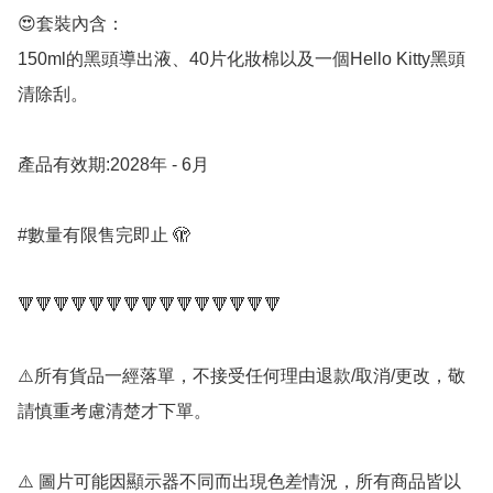
😍套裝內含：

150ml的黑頭導出液、40片化妝棉以及一個Hello Kitty黑頭
清除刮。 

產品有效期:2028年 - 6月

#數量有限售完即止 🫣

🔻🔻🔻🔻🔻🔻🔻🔻🔻🔻🔻🔻🔻🔻🔻

⚠️所有貨品一經落單，不接受任何理由退款/取消/更改，敬
請慎重考慮清楚才下單。

⚠️ 圖片可能因顯示器不同而出現色差情況，所有商品皆以