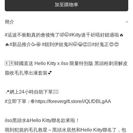
加至購物車
簡介
−
#這波不衝動真的會後悔了🤣🤭#Kitty迷千祈唔好錯過啦🔥
🔥#新品推介🥳🤩 #靚到伊娃鬼叫🤭😂👏🏻#好鬼正😍😍

🇰🇷韓國直送 Hello Kitty x ilso 限量特別版 黑頭粉刺溶解皮
脂收毛孔導出液套裝💕

📍網上24小時自助下單👍🏻

#立即下單：🌐 https://forevergift.store/i/QLfDBLgAA

ilso黑頭水&Hello Kitty聯名款來啦！

萌到犯規的毛孔救星～黑頭水居然和Hello Kitty聯名了，包